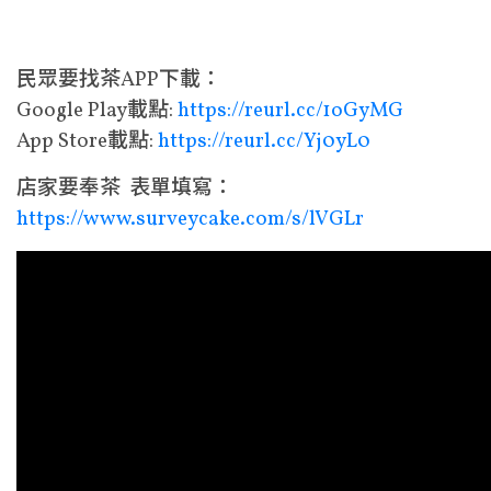
民眾要找茶APP下載：
Google Play載點:
https://reurl.cc/1oGyMG
App Store載點:
https://reurl.cc/Yj0yL0
店家要奉茶 表單填寫：
https://www.surveycake.com/s/lVGLr